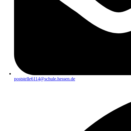
poststelle6114@schule.hessen.de