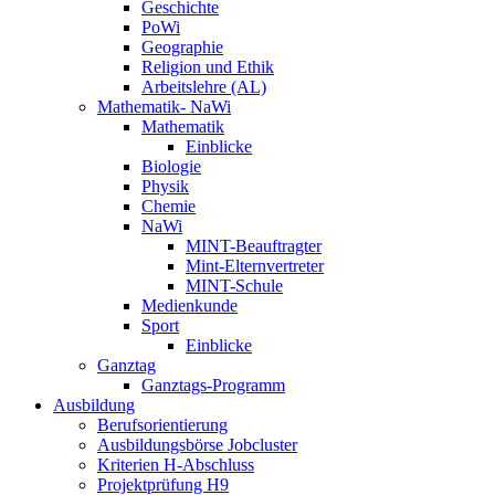
Geschichte
PoWi
Geographie
Religion und Ethik
Arbeitslehre (AL)
Mathematik- NaWi
Mathematik
Einblicke
Biologie
Physik
Chemie
NaWi
MINT-Beauftragter
Mint-Elternvertreter
MINT-Schule
Medienkunde
Sport
Einblicke
Ganztag
Ganztags-Programm
Ausbildung
Berufsorientierung
Ausbildungsbörse Jobcluster
Kriterien H-Abschluss
Projektprüfung H9