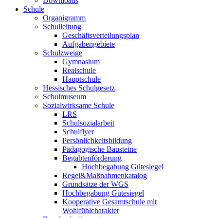
Downloads
Schule
Organigramm
Schulleitung
Geschäftsverteilungsplan
Aufgabengebiete
Schulzweige
Gymnasium
Realschule
Hauptschule
Hessisches Schulgesetz
Schulmuseum
Sozialwirksame Schule
LRS
Schulsozialarbeit
Schulflyer
Persönlichkeitsbildung
Pädagogische Bausteine
Begabtenförderung
Hochbegabung Gütesiegel
Regel&Maßnahmenkatalog
Grundsätze der WGS
Hochbegabung Gütesiegel
Kooperative Gesamtschule mit
Wohlfühlcharakter