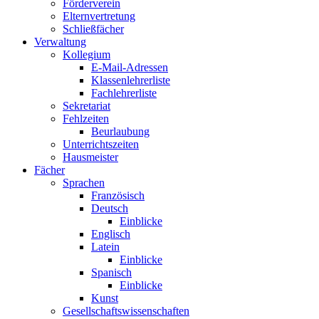
Förderverein
Elternvertretung
Schließfächer
Verwaltung
Kollegium
E-Mail-Adressen
Klassenlehrerliste
Fachlehrerliste
Sekretariat
Fehlzeiten
Beurlaubung
Unterrichtszeiten
Hausmeister
Fächer
Sprachen
Französisch
Deutsch
Einblicke
Englisch
Latein
Einblicke
Spanisch
Einblicke
Kunst
Gesellschaftswissenschaften