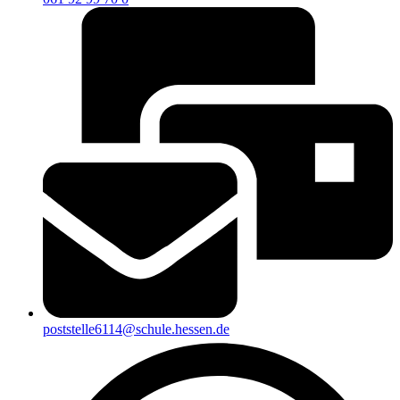
poststelle6114@schule.hessen.de