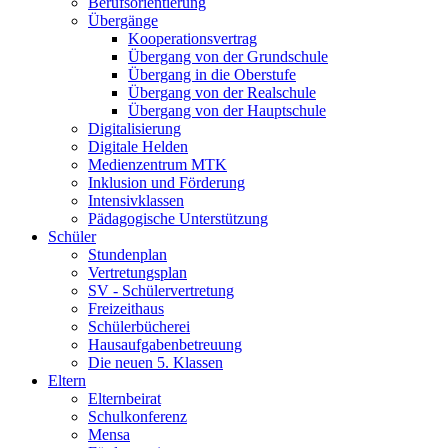
Berufsorientierung
Übergänge
Kooperationsvertrag
Übergang von der Grundschule
Übergang in die Oberstufe
Übergang von der Realschule
Übergang von der Hauptschule
Digitalisierung
Digitale Helden
Medienzentrum MTK
Inklusion und Förderung
Intensivklassen
Pädagogische Unterstützung
Schüler
Stundenplan
Vertretungsplan
SV - Schülervertretung
Freizeithaus
Schülerbücherei
Hausaufgabenbetreuung
Die neuen 5. Klassen
Eltern
Elternbeirat
Schulkonferenz
Mensa