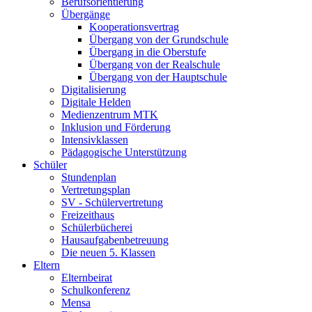
Berufsorientierung
Übergänge
Kooperationsvertrag
Übergang von der Grundschule
Übergang in die Oberstufe
Übergang von der Realschule
Übergang von der Hauptschule
Digitalisierung
Digitale Helden
Medienzentrum MTK
Inklusion und Förderung
Intensivklassen
Pädagogische Unterstützung
Schüler
Stundenplan
Vertretungsplan
SV - Schülervertretung
Freizeithaus
Schülerbücherei
Hausaufgabenbetreuung
Die neuen 5. Klassen
Eltern
Elternbeirat
Schulkonferenz
Mensa