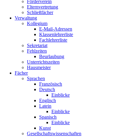
Förderverein
Elternvertretung
Schließfächer
Verwaltung
Kollegium
E-Mail-Adressen
Klassenlehrerliste
Fachlehrerliste
Sekretariat
Fehlzeiten
Beurlaubung
Unterrichtszeiten
Hausmeister
Fächer
Sprachen
Französisch
Deutsch
Einblicke
Englisch
Latein
Einblicke
Spanisch
Einblicke
Kunst
Gesellschaftswissenschaften