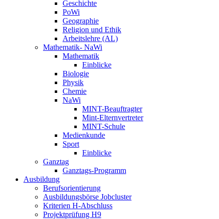
Geschichte
PoWi
Geographie
Religion und Ethik
Arbeitslehre (AL)
Mathematik- NaWi
Mathematik
Einblicke
Biologie
Physik
Chemie
NaWi
MINT-Beauftragter
Mint-Elternvertreter
MINT-Schule
Medienkunde
Sport
Einblicke
Ganztag
Ganztags-Programm
Ausbildung
Berufsorientierung
Ausbildungsbörse Jobcluster
Kriterien H-Abschluss
Projektprüfung H9