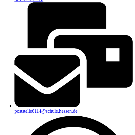
poststelle6114@schule.hessen.de