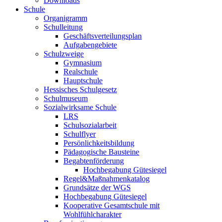
Downloads
Schule
Organigramm
Schulleitung
Geschäftsverteilungsplan
Aufgabengebiete
Schulzweige
Gymnasium
Realschule
Hauptschule
Hessisches Schulgesetz
Schulmuseum
Sozialwirksame Schule
LRS
Schulsozialarbeit
Schulflyer
Persönlichkeitsbildung
Pädagogische Bausteine
Begabtenförderung
Hochbegabung Gütesiegel
Regel&Maßnahmenkatalog
Grundsätze der WGS
Hochbegabung Gütesiegel
Kooperative Gesamtschule mit
Wohlfühlcharakter