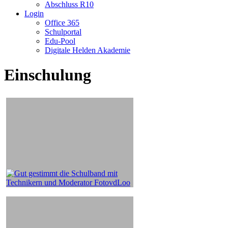
Abschluss R10
Login
Office 365
Schulportal
Edu-Pool
Digitale Helden Akademie
Einschulung