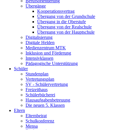
Berufsorientierung
Übergänge
Kooperationsvertrag
Übergang von der Grundschule
Übergang in die Oberstufe
Übergang von der Realschule
Übergang von der Hauptschule
Digitalisierung
Digitale Helden
Medienzentrum MTK
Inklusion und Förderung
Intensivklassen
Pädagogische Unterstützung
Schüler
Stundenplan
Vertretungsplan
SV - Schülervertretung
Freizeithaus
Schülerbücherei
Hausaufgabenbetreuung
Die neuen 5. Klassen
Eltern
Elternbeirat
Schulkonferenz
Mensa