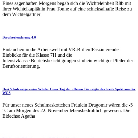
Eines sagenhaften Morgens begab sich die Wichteleinheit R8b mit
ihrer Wichtelkapitänin Frau Tonne auf eine schicksalhafte Reise zu
dem Wichtelgärtner
Berufsorientierung 4.0
Eintauchen in die Arbeitswelt mit VR-Brillen!Faszinierende
Einblicke für die Klasse 7H und die
Intensivklasse Betriebsbesichtigungen sind ein wichtiger Pfeiler der
Berufsorientierung,
Drei Schulzweige – eine Schule: Unser Tag der offenen Tür zeigte das breite Spektrum der
WGS
Für unser neues Schulmaskottchen Fräulein Dragomir wären die -5
°C am Morgen des 22. November lebensbedrohlich gewesen. Die
Eidechse Agatha