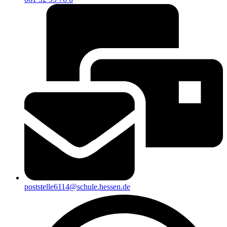
poststelle6114@schule.hessen.de