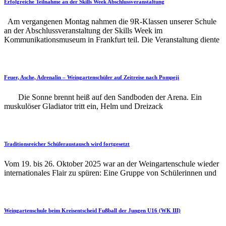
Erfolgreiche Teilnahme an der Skills Week Abschlussveranstaltung
Am vergangenen Montag nahmen die 9R-Klassen unserer Schule
an der Abschlussveranstaltung der Skills Week im
Kommunikationsmuseum in Frankfurt teil. Die Veranstaltung diente
Feuer, Asche, Adrenalin – Weingartenschüler auf Zeitreise nach Pompeji
Die Sonne brennt heiß auf den Sandboden der Arena. Ein
muskulöser Gladiator tritt ein, Helm und Dreizack
Traditionsreicher Schüleraustausch wird fortgesetzt
Vom 19. bis 26. Oktober 2025 war an der Weingartenschule wieder
internationales Flair zu spüren: Eine Gruppe von Schülerinnen und
Weingartenschule beim Kreisentscheid Fußball der Jungen U16 (WK III)