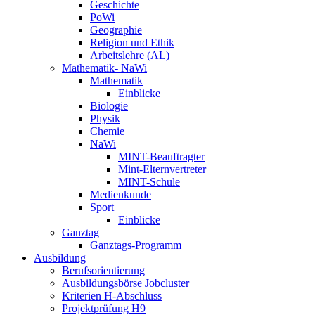
Geschichte
PoWi
Geographie
Religion und Ethik
Arbeitslehre (AL)
Mathematik- NaWi
Mathematik
Einblicke
Biologie
Physik
Chemie
NaWi
MINT-Beauftragter
Mint-Elternvertreter
MINT-Schule
Medienkunde
Sport
Einblicke
Ganztag
Ganztags-Programm
Ausbildung
Berufsorientierung
Ausbildungsbörse Jobcluster
Kriterien H-Abschluss
Projektprüfung H9