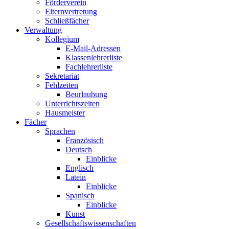
Förderverein
Elternvertretung
Schließfächer
Verwaltung
Kollegium
E-Mail-Adressen
Klassenlehrerliste
Fachlehrerliste
Sekretariat
Fehlzeiten
Beurlaubung
Unterrichtszeiten
Hausmeister
Fächer
Sprachen
Französisch
Deutsch
Einblicke
Englisch
Latein
Einblicke
Spanisch
Einblicke
Kunst
Gesellschaftswissenschaften