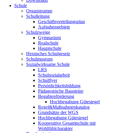
Downloads
Schule
Organigramm
Schulleitung
Geschäftsverteilungsplan
Aufgabengebiete
Schulzweige
Gymnasium
Realschule
Hauptschule
Hessisches Schulgesetz
Schulmuseum
Sozialwirksame Schule
LRS
Schulsozialarbeit
Schulflyer
Persönlichkeitsbildung
Pädagogische Bausteine
Begabtenförderung
Hochbegabung Gütesiegel
Regel&Maßnahmenkatalog
Grundsätze der WGS
Hochbegabung Gütesiegel
Kooperative Gesamtschule mit
Wohlfühlcharakter