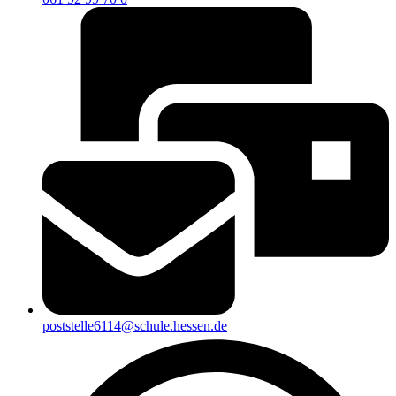
poststelle6114@schule.hessen.de