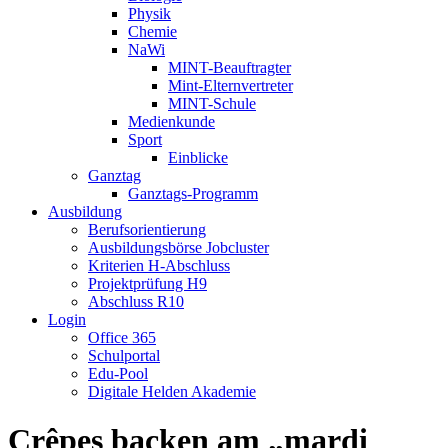
Physik
Chemie
NaWi
MINT-Beauftragter
Mint-Elternvertreter
MINT-Schule
Medienkunde
Sport
Einblicke
Ganztag
Ganztags-Programm
Ausbildung
Berufsorientierung
Ausbildungsbörse Jobcluster
Kriterien H-Abschluss
Projektprüfung H9
Abschluss R10
Login
Office 365
Schulportal
Edu-Pool
Digitale Helden Akademie
Crêpes backen am „mardi