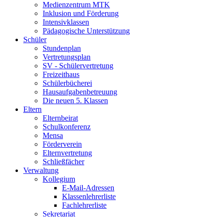
Medienzentrum MTK
Inklusion und Förderung
Intensivklassen
Pädagogische Unterstützung
Schüler
Stundenplan
Vertretungsplan
SV - Schülervertretung
Freizeithaus
Schülerbücherei
Hausaufgabenbetreuung
Die neuen 5. Klassen
Eltern
Elternbeirat
Schulkonferenz
Mensa
Förderverein
Elternvertretung
Schließfächer
Verwaltung
Kollegium
E-Mail-Adressen
Klassenlehrerliste
Fachlehrerliste
Sekretariat