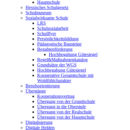
Hauptschule
Hessisches Schulgesetz
Schulmuseum
Sozialwirksame Schule
LRS
Schulsozialarbeit
Schulflyer
Persönlichkeitsbildung
Pädagogische Bausteine
Begabtenförderung
Hochbegabung Gütesiegel
Regel&Maßnahmenkatalog
Grundsätze der WGS
Hochbegabung Gütesiegel
Kooperative Gesamtschule mit
Wohlfühlcharakter
Berufsorientierung
Übergänge
Kooperationsvertrag
Übergang von der Grundschule
Übergang in die Oberstufe
Übergang von der Realschule
Übergang von der Hauptschule
Digitalisierung
Digitale Helden