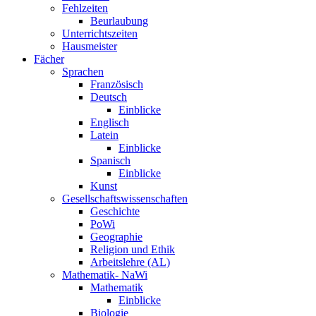
Fehlzeiten
Beurlaubung
Unterrichtszeiten
Hausmeister
Fächer
Sprachen
Französisch
Deutsch
Einblicke
Englisch
Latein
Einblicke
Spanisch
Einblicke
Kunst
Gesellschaftswissenschaften
Geschichte
PoWi
Geographie
Religion und Ethik
Arbeitslehre (AL)
Mathematik- NaWi
Mathematik
Einblicke
Biologie