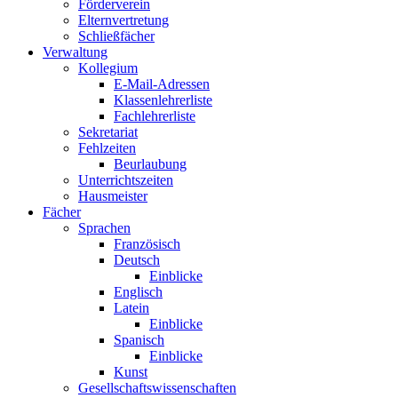
Förderverein
Elternvertretung
Schließfächer
Verwaltung
Kollegium
E-Mail-Adressen
Klassenlehrerliste
Fachlehrerliste
Sekretariat
Fehlzeiten
Beurlaubung
Unterrichtszeiten
Hausmeister
Fächer
Sprachen
Französisch
Deutsch
Einblicke
Englisch
Latein
Einblicke
Spanisch
Einblicke
Kunst
Gesellschaftswissenschaften