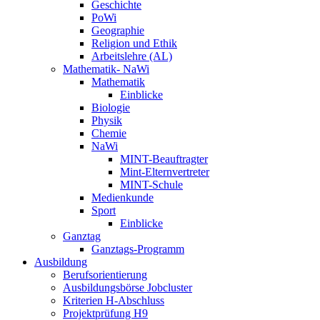
Geschichte
PoWi
Geographie
Religion und Ethik
Arbeitslehre (AL)
Mathematik- NaWi
Mathematik
Einblicke
Biologie
Physik
Chemie
NaWi
MINT-Beauftragter
Mint-Elternvertreter
MINT-Schule
Medienkunde
Sport
Einblicke
Ganztag
Ganztags-Programm
Ausbildung
Berufsorientierung
Ausbildungsbörse Jobcluster
Kriterien H-Abschluss
Projektprüfung H9