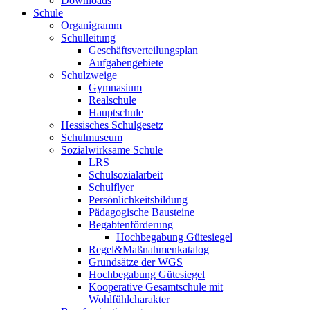
Downloads
Schule
Organigramm
Schulleitung
Geschäftsverteilungsplan
Aufgabengebiete
Schulzweige
Gymnasium
Realschule
Hauptschule
Hessisches Schulgesetz
Schulmuseum
Sozialwirksame Schule
LRS
Schulsozialarbeit
Schulflyer
Persönlichkeitsbildung
Pädagogische Bausteine
Begabtenförderung
Hochbegabung Gütesiegel
Regel&Maßnahmenkatalog
Grundsätze der WGS
Hochbegabung Gütesiegel
Kooperative Gesamtschule mit
Wohlfühlcharakter