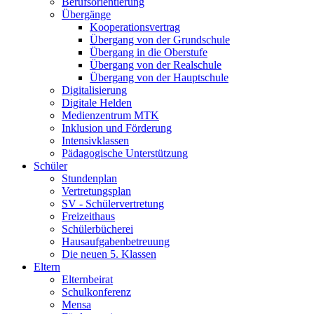
Berufsorientierung
Übergänge
Kooperationsvertrag
Übergang von der Grundschule
Übergang in die Oberstufe
Übergang von der Realschule
Übergang von der Hauptschule
Digitalisierung
Digitale Helden
Medienzentrum MTK
Inklusion und Förderung
Intensivklassen
Pädagogische Unterstützung
Schüler
Stundenplan
Vertretungsplan
SV - Schülervertretung
Freizeithaus
Schülerbücherei
Hausaufgabenbetreuung
Die neuen 5. Klassen
Eltern
Elternbeirat
Schulkonferenz
Mensa