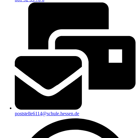
poststelle6114@schule.hessen.de