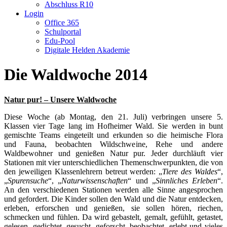
Abschluss R10
Login
Office 365
Schulportal
Edu-Pool
Digitale Helden Akademie
Die Waldwoche 2014
Natur pur! – Unsere Waldwoche
Diese Woche (ab Montag, den 21. Juli) verbringen unsere 5.
Klassen vier Tage lang im Hofheimer Wald. Sie werden in bunt
gemischte Teams eingeteilt und erkunden so die heimische Flora
und Fauna, beobachten Wildschweine, Rehe und andere
Waldbewohner und genießen Natur pur. Jeder durchläuft vier
Stationen mit vier unterschiedlichen Themenschwerpunkten, die von
den jeweiligen Klassenlehrern betreut werden: „
Tiere des Waldes
“,
„
Spurensuche
“, „
Naturwissenschaften
“ und „
Sinnliches Erleben
“.
An den verschiedenen Stationen werden alle Sinne angesprochen
und gefordert. Die Kinder sollen den Wald und die Natur entdecken,
erleben, erforschen und genießen, sie sollen hören, riechen,
schmecken und fühlen. Da wird gebastelt, gemalt, gefühlt, getastet,
gelesen, gedichtet, gesucht, geforscht, beobachtet, erlebt und vieles