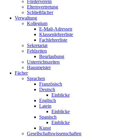
Förderverein
Elternvertretung
Schließfächer
Verwaltung
Kollegium
E-Mail-Adressen
Klassenlehrerliste
Fachlehrerliste
Sekretariat
Fehlzeiten
Beurlaubung
Unterrichtszeiten
Hausmeister
Fächer
Sprachen
Französisch
Deutsch
Einblicke
Englisch
Latein
Einblicke
Spanisch
Einblicke
Kunst
Gesellschaftswissenschaften