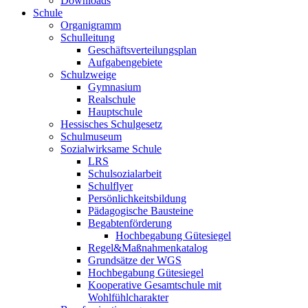
Downloads
Schule
Organigramm
Schulleitung
Geschäftsverteilungsplan
Aufgabengebiete
Schulzweige
Gymnasium
Realschule
Hauptschule
Hessisches Schulgesetz
Schulmuseum
Sozialwirksame Schule
LRS
Schulsozialarbeit
Schulflyer
Persönlichkeitsbildung
Pädagogische Bausteine
Begabtenförderung
Hochbegabung Gütesiegel
Regel&Maßnahmenkatalog
Grundsätze der WGS
Hochbegabung Gütesiegel
Kooperative Gesamtschule mit
Wohlfühlcharakter