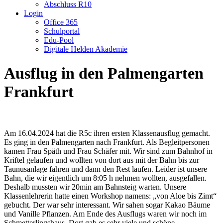
Abschluss R10
Login
Office 365
Schulportal
Edu-Pool
Digitale Helden Akademie
Ausflug in den Palmengarten
Frankfurt
Am 16.04.2024 hat die R5c ihren ersten Klassenausflug gemacht.
Es ging in den Palmengarten nach Frankfurt. Als Begleitpersonen
kamen Frau Späth und Frau Schäfer mit. Wir sind zum Bahnhof in
Kriftel gelaufen und wollten von dort aus mit der Bahn bis zur
Taunusanlage fahren und dann den Rest laufen. Leider ist unsere
Bahn, die wir eigentlich um 8:05 h nehmen wollten, ausgefallen.
Deshalb mussten wir 20min am Bahnsteig warten. Unsere
Klassenlehrerin hatte einen Workshop namens: „von Aloe bis Zimt“
gebucht. Der war sehr interessant. Wir sahen sogar Kakao Bäume
und Vanille Pflanzen. Am Ende des Ausflugs waren wir noch im
Schmetterlingshaus. Dort gab es sehr viele und schöne