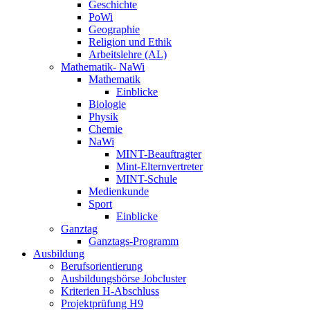
Geschichte
PoWi
Geographie
Religion und Ethik
Arbeitslehre (AL)
Mathematik- NaWi
Mathematik
Einblicke
Biologie
Physik
Chemie
NaWi
MINT-Beauftragter
Mint-Elternvertreter
MINT-Schule
Medienkunde
Sport
Einblicke
Ganztag
Ganztags-Programm
Ausbildung
Berufsorientierung
Ausbildungsbörse Jobcluster
Kriterien H-Abschluss
Projektprüfung H9