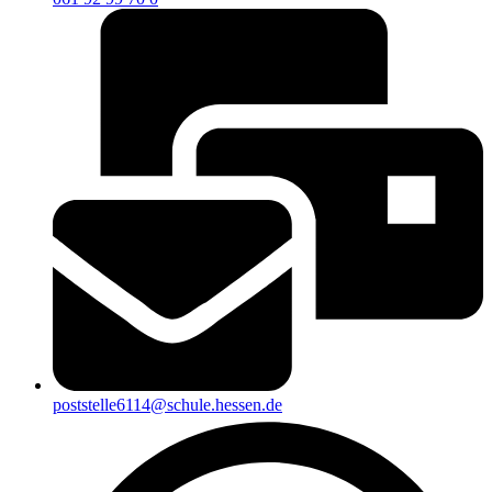
poststelle6114@schule.hessen.de