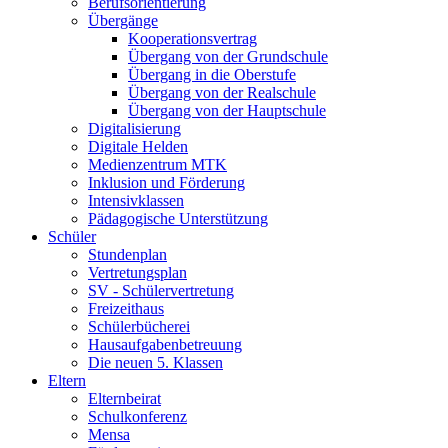
Berufsorientierung
Übergänge
Kooperationsvertrag
Übergang von der Grundschule
Übergang in die Oberstufe
Übergang von der Realschule
Übergang von der Hauptschule
Digitalisierung
Digitale Helden
Medienzentrum MTK
Inklusion und Förderung
Intensivklassen
Pädagogische Unterstützung
Schüler
Stundenplan
Vertretungsplan
SV - Schülervertretung
Freizeithaus
Schülerbücherei
Hausaufgabenbetreuung
Die neuen 5. Klassen
Eltern
Elternbeirat
Schulkonferenz
Mensa