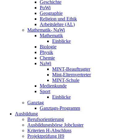
Geschichte
PoWi
Geographie
Religion und Ethik
Arbeitslehre (AL)
Mathematik- NaWi
Mathematik
Einblicke
Biologie
Physik
Chemie
NaWi
MINT-Beauftragter
Mint-Elternvertreter
MINT-Schule
Medienkunde
Sport
Einblicke
Ganztag
Ganztags-Programm
Ausbildung
Berufsorientierung
Ausbildungsbörse Jobcluster
Kriterien H-Abschluss
Projektprüfung H9