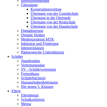
Berufsorientierung
Übergänge
Kooperationsvertrag
Übergang von der Grundschule
Übergang in die Oberstufe
Übergang von der Realschule
Übergang von der Hauptschule
Digitalisierung
Digitale Helden
Medienzentrum MTK
Inklusion und Förderung
Intensivklassen
Pädagogische Unterstützung
Schüler
Stundenplan
Vertretungsplan
SV - Schülervertretung
Freizeithaus
Schülerbücherei
Hausaufgabenbetreuung
Die neuen 5. Klassen
Eltern
Elternbeirat
Schulkonferenz
Mensa