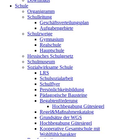
Downloads
Schule
Organigramm
Schulleitung
Geschäftsverteilungsplan
Aufgabengebiete
Schulzweige
Gymnasium
Realschule
Hauptschule
Hessisches Schulgesetz
Schulmuseum
Sozialwirksame Schule
LRS
Schulsozialarbeit
Schulflyer
Persönlichkeitsbildung
Pädagogische Bausteine
Begabtenförderung
Hochbegabung Gütesiegel
Regel&Maßnahmenkatalog
Grundsätze der WGS
Hochbegabung Gütesiegel
Kooperative Gesamtschule mit
Wohlfühlcharakter