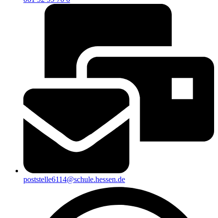
poststelle6114@schule.hessen.de