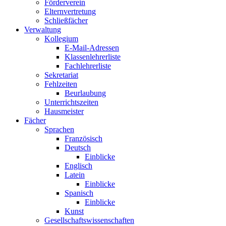
Förderverein
Elternvertretung
Schließfächer
Verwaltung
Kollegium
E-Mail-Adressen
Klassenlehrerliste
Fachlehrerliste
Sekretariat
Fehlzeiten
Beurlaubung
Unterrichtszeiten
Hausmeister
Fächer
Sprachen
Französisch
Deutsch
Einblicke
Englisch
Latein
Einblicke
Spanisch
Einblicke
Kunst
Gesellschaftswissenschaften