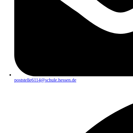
poststelle6114@schule.hessen.de