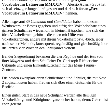
Vocabulorum Latinorum MMXXIV“
. Alessio Auteri (G8b) hat
sich als einziger Junge durchgesetzt und darf sich fortan
„Rex
Vocabulorum Latinorum MMXXIV“
nennen.
Alle insgesamt 39
Candidati
und
Candidatae
haben in diesem
Wettbewerb ihr Bestes gegeben und eifrig den Vokabelschatz eines
ganzen Schuljahres wiederholt: in kleinen Häppchen, wie sich das
für´s Vokabellernen gehört – die einen mit Hilfe von
Vokabelkärtchen, andere mit ihrem Vokabelheft bzw. -buch, jeder
nach seiner Methode, konsequent, regelmäßig und gleichmäßig über
die letzten vier Wochen des Schuljahres verteilt.
Bei der Siegerehrung bekamen die vier
Reginae
und der
Rex
von
ihrer
Magistra und
dem Schulleiter Dr. Christoph Richter eine
Urkunde und einen Einkaufsgutschein für das Main-Taunus-
Zentrum.
Die beiden zweitplatzierten Schülerinnen und Schüler, die mit Note
2 abgeschlossen haben, freuten sich über einen Gutschein für die
Eisdiele.
Einen guten Start in das neue Schuljahr werden alle fleißigen
Vokabelkönige und Königinnen ganz sicher haben, denn: Gelernt ist
eben gelernt.