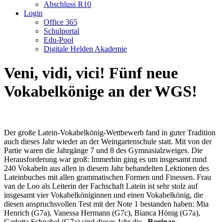
Abschluss R10
Login
Office 365
Schulportal
Edu-Pool
Digitale Helden Akademie
Veni, vidi, vici! Fünf neue
Vokabelkönige an der WGS!
Der große Latein-Vokabelkönig-Wettbewerb fand in guter Tradition
auch dieses Jahr wieder an der Weingartenschule statt. Mit von der
Partie waren die Jahrgänge 7 und 8 des Gymnasialzweiges. Die
Herausforderung war groß: Immerhin ging es um insgesamt rund
240 Vokabeln aus allen in diesem Jahr behandelten Lektionen des
Lateinbuches mit allen grammatischen Formen und Finessen. Frau
van de Loo als Leiterin der Fachschaft Latein ist sehr stolz auf
insgesamt vier Vokabelköniginnen und einen Vokabelkönig, die
diesen anspruchsvollen Test mit der Note 1 bestanden haben: Mia
Henrich (G7a), Vanessa Hermann (G7c), Bianca Hönig (G7a),
Carlotta Schnabel (G7a) sind dieses Jahr die
„Reginae