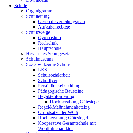
Downloads
Schule
Organigramm
Schulleitung
Geschäftsverteilungsplan
Aufgabengebiete
Schulzweige
Gymnasium
Realschule
Hauptschule
Hessisches Schulgesetz
Schulmuseum
Sozialwirksame Schule
LRS
Schulsozialarbeit
Schulflyer
Persönlichkeitsbildung
Pädagogische Bausteine
Begabtenförderung
Hochbegabung Gütesiegel
Regel&Maßnahmenkatalog
Grundsätze der WGS
Hochbegabung Gütesiegel
Kooperative Gesamtschule mit
Wohlfühlcharakter