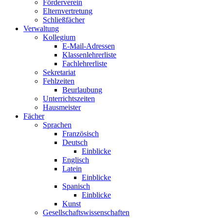
Förderverein
Elternvertretung
Schließfächer
Verwaltung
Kollegium
E-Mail-Adressen
Klassenlehrerliste
Fachlehrerliste
Sekretariat
Fehlzeiten
Beurlaubung
Unterrichtszeiten
Hausmeister
Fächer
Sprachen
Französisch
Deutsch
Einblicke
Englisch
Latein
Einblicke
Spanisch
Einblicke
Kunst
Gesellschaftswissenschaften