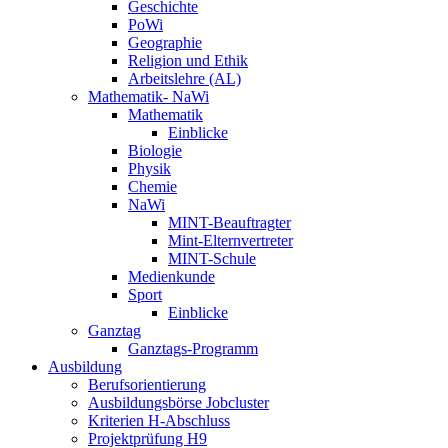
Geschichte
PoWi
Geographie
Religion und Ethik
Arbeitslehre (AL)
Mathematik- NaWi
Mathematik
Einblicke
Biologie
Physik
Chemie
NaWi
MINT-Beauftragter
Mint-Elternvertreter
MINT-Schule
Medienkunde
Sport
Einblicke
Ganztag
Ganztags-Programm
Ausbildung
Berufsorientierung
Ausbildungsbörse Jobcluster
Kriterien H-Abschluss
Projektprüfung H9