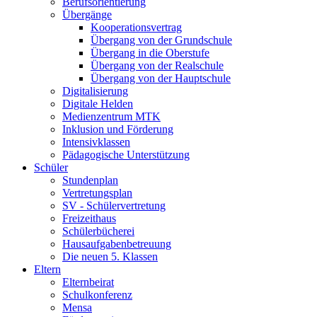
Berufsorientierung
Übergänge
Kooperationsvertrag
Übergang von der Grundschule
Übergang in die Oberstufe
Übergang von der Realschule
Übergang von der Hauptschule
Digitalisierung
Digitale Helden
Medienzentrum MTK
Inklusion und Förderung
Intensivklassen
Pädagogische Unterstützung
Schüler
Stundenplan
Vertretungsplan
SV - Schülervertretung
Freizeithaus
Schülerbücherei
Hausaufgabenbetreuung
Die neuen 5. Klassen
Eltern
Elternbeirat
Schulkonferenz
Mensa