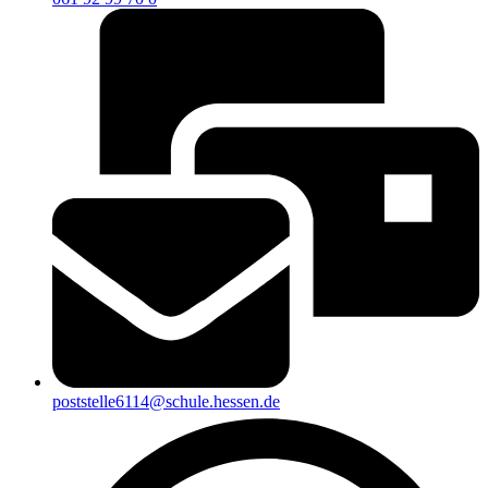
poststelle6114@schule.hessen.de