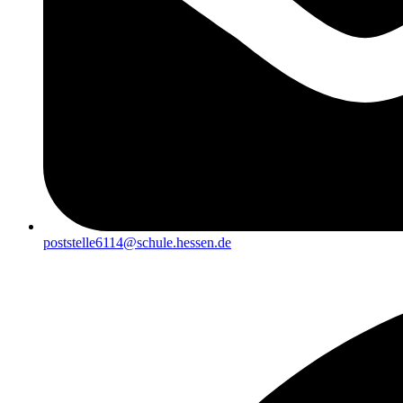
poststelle6114@schule.hessen.de