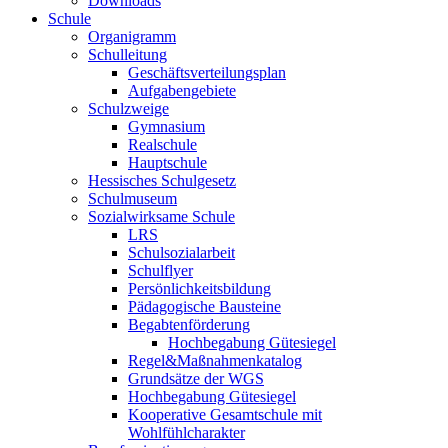
Downloads
Schule
Organigramm
Schulleitung
Geschäftsverteilungsplan
Aufgabengebiete
Schulzweige
Gymnasium
Realschule
Hauptschule
Hessisches Schulgesetz
Schulmuseum
Sozialwirksame Schule
LRS
Schulsozialarbeit
Schulflyer
Persönlichkeitsbildung
Pädagogische Bausteine
Begabtenförderung
Hochbegabung Gütesiegel
Regel&Maßnahmenkatalog
Grundsätze der WGS
Hochbegabung Gütesiegel
Kooperative Gesamtschule mit
Wohlfühlcharakter