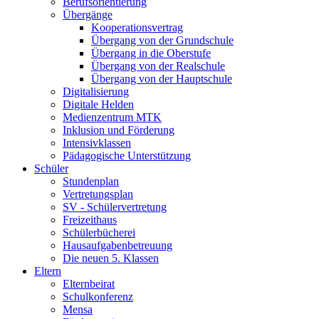
Berufsorientierung
Übergänge
Kooperationsvertrag
Übergang von der Grundschule
Übergang in die Oberstufe
Übergang von der Realschule
Übergang von der Hauptschule
Digitalisierung
Digitale Helden
Medienzentrum MTK
Inklusion und Förderung
Intensivklassen
Pädagogische Unterstützung
Schüler
Stundenplan
Vertretungsplan
SV - Schülervertretung
Freizeithaus
Schülerbücherei
Hausaufgabenbetreuung
Die neuen 5. Klassen
Eltern
Elternbeirat
Schulkonferenz
Mensa