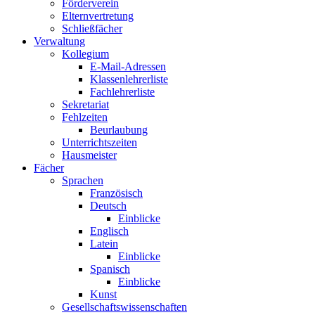
Förderverein
Elternvertretung
Schließfächer
Verwaltung
Kollegium
E-Mail-Adressen
Klassenlehrerliste
Fachlehrerliste
Sekretariat
Fehlzeiten
Beurlaubung
Unterrichtszeiten
Hausmeister
Fächer
Sprachen
Französisch
Deutsch
Einblicke
Englisch
Latein
Einblicke
Spanisch
Einblicke
Kunst
Gesellschaftswissenschaften