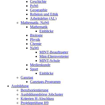
Geschichte
PoWi
Geographie
Religion und Ethik
Arbeitslehre (AL)
Mathematik- NaWi
Mathematik
Einblicke
Biologie
Physik
Chemie
NaWi
MINT-Beauftragter
Mint-Elternvertreter
MINT-Schule
Medienkunde
Sport
Einblicke
Ganztag
Ganztags-Programm
Ausbildung
Berufsorientierung
Ausbildungsbörse Jobcluster
Kriterien H-Abschluss
Projektprüfung H9