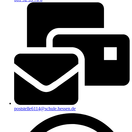
poststelle6114@schule.hessen.de