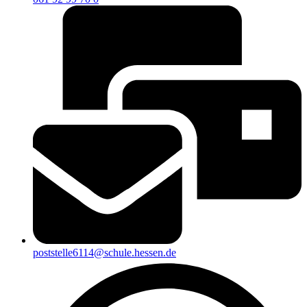
poststelle6114@schule.hessen.de