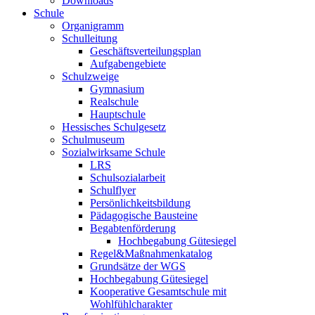
Downloads
Schule
Organigramm
Schulleitung
Geschäftsverteilungsplan
Aufgabengebiete
Schulzweige
Gymnasium
Realschule
Hauptschule
Hessisches Schulgesetz
Schulmuseum
Sozialwirksame Schule
LRS
Schulsozialarbeit
Schulflyer
Persönlichkeitsbildung
Pädagogische Bausteine
Begabtenförderung
Hochbegabung Gütesiegel
Regel&Maßnahmenkatalog
Grundsätze der WGS
Hochbegabung Gütesiegel
Kooperative Gesamtschule mit
Wohlfühlcharakter