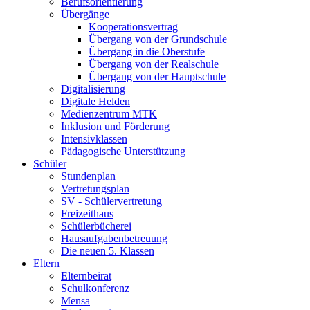
Berufsorientierung
Übergänge
Kooperationsvertrag
Übergang von der Grundschule
Übergang in die Oberstufe
Übergang von der Realschule
Übergang von der Hauptschule
Digitalisierung
Digitale Helden
Medienzentrum MTK
Inklusion und Förderung
Intensivklassen
Pädagogische Unterstützung
Schüler
Stundenplan
Vertretungsplan
SV - Schülervertretung
Freizeithaus
Schülerbücherei
Hausaufgabenbetreuung
Die neuen 5. Klassen
Eltern
Elternbeirat
Schulkonferenz
Mensa