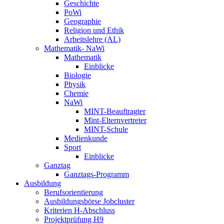
Geschichte
PoWi
Geographie
Religion und Ethik
Arbeitslehre (AL)
Mathematik- NaWi
Mathematik
Einblicke
Biologie
Physik
Chemie
NaWi
MINT-Beauftragter
Mint-Elternvertreter
MINT-Schule
Medienkunde
Sport
Einblicke
Ganztag
Ganztags-Programm
Ausbildung
Berufsorientierung
Ausbildungsbörse Jobcluster
Kriterien H-Abschluss
Projektprüfung H9