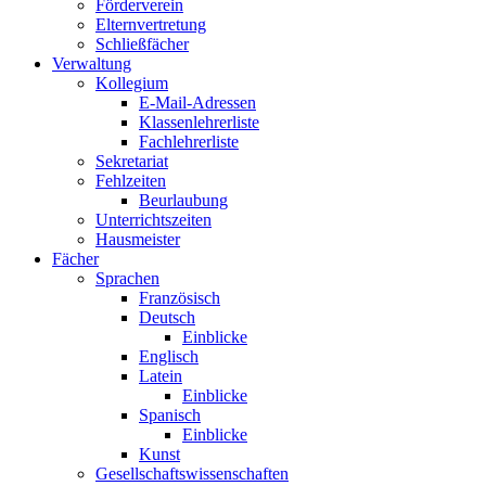
Förderverein
Elternvertretung
Schließfächer
Verwaltung
Kollegium
E-Mail-Adressen
Klassenlehrerliste
Fachlehrerliste
Sekretariat
Fehlzeiten
Beurlaubung
Unterrichtszeiten
Hausmeister
Fächer
Sprachen
Französisch
Deutsch
Einblicke
Englisch
Latein
Einblicke
Spanisch
Einblicke
Kunst
Gesellschaftswissenschaften