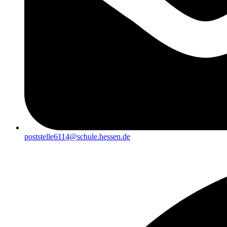
poststelle6114@schule.hessen.de