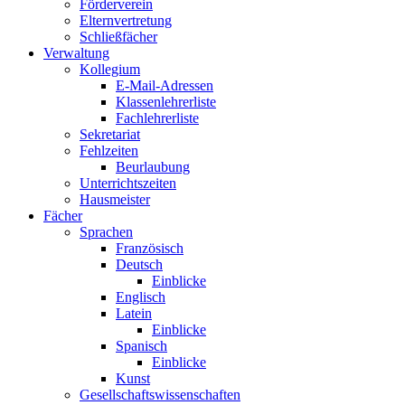
Förderverein
Elternvertretung
Schließfächer
Verwaltung
Kollegium
E-Mail-Adressen
Klassenlehrerliste
Fachlehrerliste
Sekretariat
Fehlzeiten
Beurlaubung
Unterrichtszeiten
Hausmeister
Fächer
Sprachen
Französisch
Deutsch
Einblicke
Englisch
Latein
Einblicke
Spanisch
Einblicke
Kunst
Gesellschaftswissenschaften