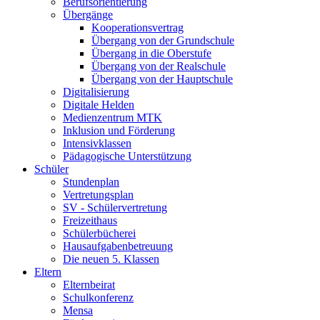
Berufsorientierung
Übergänge
Kooperationsvertrag
Übergang von der Grundschule
Übergang in die Oberstufe
Übergang von der Realschule
Übergang von der Hauptschule
Digitalisierung
Digitale Helden
Medienzentrum MTK
Inklusion und Förderung
Intensivklassen
Pädagogische Unterstützung
Schüler
Stundenplan
Vertretungsplan
SV - Schülervertretung
Freizeithaus
Schülerbücherei
Hausaufgabenbetreuung
Die neuen 5. Klassen
Eltern
Elternbeirat
Schulkonferenz
Mensa