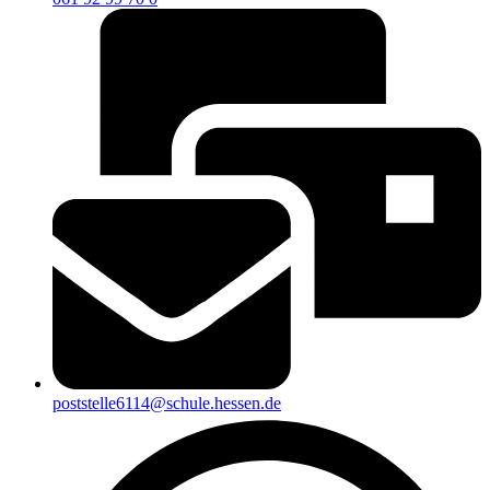
poststelle6114@schule.hessen.de