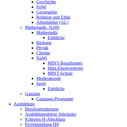
Geschichte
PoWi
Geographie
Religion und Ethik
Arbeitslehre (AL)
Mathematik- NaWi
Mathematik
Einblicke
Biologie
Physik
Chemie
NaWi
MINT-Beauftragter
Mint-Elternvertreter
MINT-Schule
Medienkunde
Sport
Einblicke
Ganztag
Ganztags-Programm
Ausbildung
Berufsorientierung
Ausbildungsbörse Jobcluster
Kriterien H-Abschluss
Projektprüfung H9