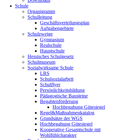
Downloads
Schule
Organigramm
Schulleitung
Geschäftsverteilungsplan
Aufgabengebiete
Schulzweige
Gymnasium
Realschule
Hauptschule
Hessisches Schulgesetz
Schulmuseum
Sozialwirksame Schule
LRS
Schulsozialarbeit
Schulflyer
Persönlichkeitsbildung
Pädagogische Bausteine
Begabtenförderung
Hochbegabung Gütesiegel
Regel&Maßnahmenkatalog
Grundsätze der WGS
Hochbegabung Gütesiegel
Kooperative Gesamtschule mit
Wohlfühlcharakter